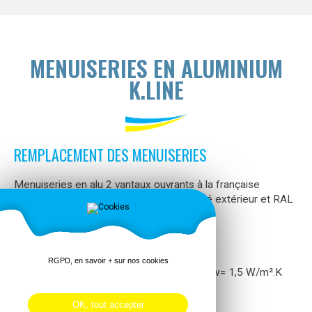
MENUISERIES EN ALUMINIUM
K.LINE
REMPLACEMENT DES MENUISERIES
Menuiseries en alu 2 vantaux ouvrants à la française
● Bicoloration RAL 7016 Gris foncé satiné extérieur et RAL
9016 Blanc Satiné intérieur
● Design carré
● Dormant rénovation
● Vitrage 44-2/we 18/TBE 4 avec argon
RGPD, en savoir + sur nos cookies
● Coefficient de transmission thermique Uw= 1,5 W/m².K
OK, tout accepter