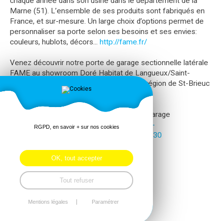
chaque année dans son usine dans le département de la
Marne (51). L’ensemble de ses produits sont fabriqués en
France, et sur-mesure. Un large choix d’options permet de
personnaliser sa porte selon ses besoins et ses envies:
couleurs, hublots, décors...
http://fame.fr/
Venez découvrir notre porte de garage sectionnelle latérale
FAME au showroom Doré Habitat de Langueux/Saint-
Brieuc. Nous vendons et posons dans la région de St-Brieuc
et dans toutes les Côtes d’Armor (22).
Découvrez nos réalisations de portes de garage
:
http://www.dore-habitat.com/Menuiseres-
RGPD, en savoir + sur nos cookies
exterieures_Page1_uc_478.html#art_bloc30
OK, tout accepter
Tout refuser
Mentions légales
Paramétrer