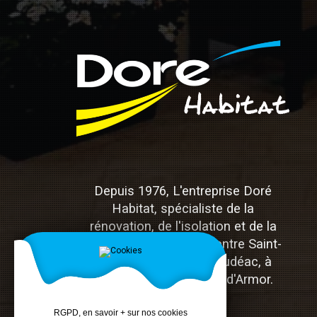
Depuis 1976, L'entreprise Doré
Habitat, spécialiste de la
rénovation, de l'isolation et de la
menuiserie, est située entre Saint-
Brieuc, Lamballe et Loudéac, à
Hénon dans les Côtes-d'Armor.
RGPD, en savoir + sur nos cookies