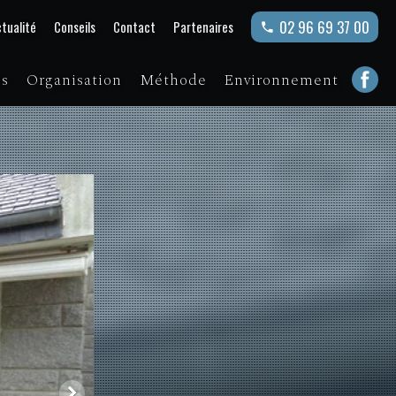
02 96 69 37 00
tualité
Conseils
Contact
Partenaires
ns
Organisation
Méthode
Environnement