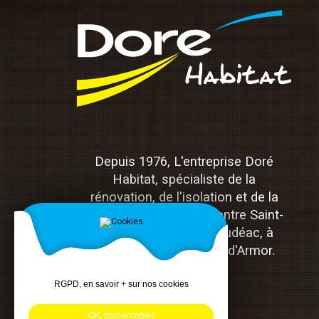
Depuis 1976, L'entreprise Doré
Habitat, spécialiste de la
rénovation, de l'isolation et de la
menuiserie, est située entre Saint-
Brieuc, Lamballe et Loudéac, à
Hénon dans les Côtes-d'Armor.
RGPD, en savoir + sur nos cookies
OK, tout accepter