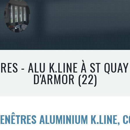
ES - ALU K.LINE À ST QUAY
D'ARMOR (22)
ENÊTRES ALUMINIUM K.LINE, 