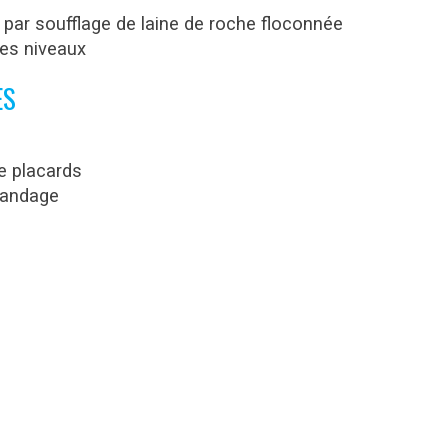
t par soufflage de laine de roche floconnée
les niveaux
ES
 placards
landage