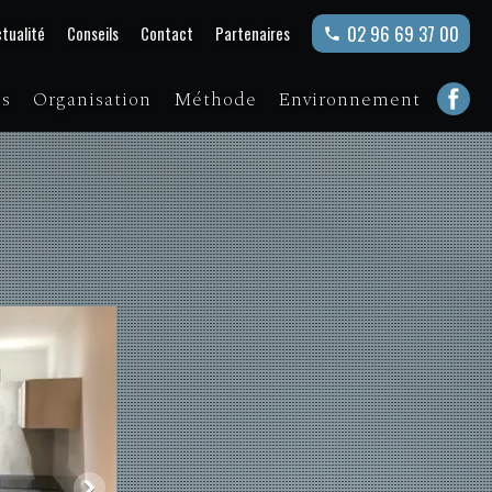
02 96 69 37 00
tualité
Conseils
Contact
Partenaires
ns
Organisation
Méthode
Environnement